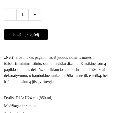
-
+
Pridėti į krepšelį
„Neri“ arbatinukas pagamintas iš juodos akmens masės ir
išsiskiria minimalistiniu, skandinavišku dizainu. Klasikinę formą
papildo subtilios detalės, suteikiančios monochrominei išvaizdai
dekoratyvumo, o bambukinė rankena užtikrina ne tik estetiką, bet
ir funkcionalumą jūsų virtuvėje.
Dydis:
D13xH24 cm (
850 ml)
Medžiaga: keramika