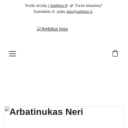
Sveiki atvykę į 
Ambitus.lt
! 🌿 Turite klausimų? 
Susisiekite el. paštu 
info@ambitus.lt
 .