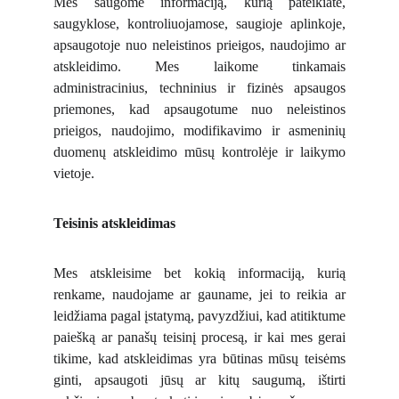
Mes saugome informaciją, kurią pateikiate,
saugyklose, kontroliuojamose, saugioje aplinkoje,
apsaugotoje nuo neleistinos prieigos, naudojimo ar
atskleidimo. Mes laikome tinkamais
administracinius, techninius ir fizinės apsaugos
priemones, kad apsaugotume nuo neleistinos
prieigos, naudojimo, modifikavimo ir asmeninių
duomenų atskleidimo mūsų kontrolėje ir laikymo
vietoje.
Teisinis atskleidimas
Mes atskleisime bet kokią informaciją, kurią
renkame, naudojame ar gauname, jei to reikia ar
leidžiama pagal įstatymą, pavyzdžiui, kad atitiktume
paiešką ar panašų teisinį procesą, ir kai mes gerai
tikime, kad atskleidimas yra būtinas mūsų teisėms
ginti, apsaugoti jūsų ar kitų saugumą, ištirti