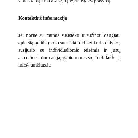
sukčiavimą arba atsakyti į vyriausybės prašymą.
Kontaktinė informacija
Jei norite su mumis susisiekti ir sužinoti daugiau
apie šią politiką arba susisiekti dėl bet kurio dalyko,
susijusio su individualiomis teisėmis ir jūsų
asmenine informacija, galite mums siųsti el. laišką į
info@ambitus.lt.