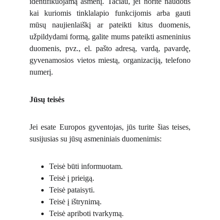
identifikuojamą asmenį. Tačiau, jei norite naudotis
kai kuriomis tinklalapio funkcijomis arba gauti
mūsų naujienlaiškį ar pateikti kitus duomenis,
užpildydami formą, galite mums pateikti asmeninius
duomenis, pvz., el. pašto adresą, vardą, pavardę,
gyvenamosios vietos miestą, organizaciją, telefono
numerį.
Jūsų teisės
Jei esate Europos gyventojas, jūs turite šias teises,
susijusias su jūsų asmeniniais duomenimis:
Teisė būti informuotam.
Teisė į prieigą.
Teisė pataisyti.
Teisė į ištrynimą.
Teisė apriboti tvarkymą.