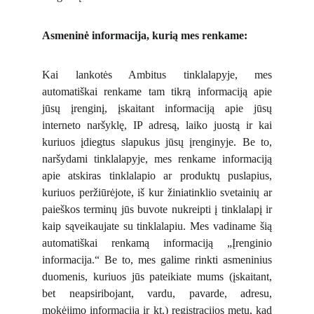
Asmeninė informacija, kurią mes renkame:
Kai lankotės Ambitus tinklalapyje, mes
automatiškai renkame tam tikrą informaciją apie
jūsų įrenginį, įskaitant informaciją apie jūsų
interneto naršyklę, IP adresą, laiko juostą ir kai
kuriuos įdiegtus slapukus jūsų įrenginyje. Be to,
naršydami tinklalapyje, mes renkame informaciją
apie atskiras tinklalapio ar produktų puslapius,
kuriuos peržiūrėjote, iš kur žiniatinklio svetainių ar
paieškos terminų jūs buvote nukreipti į tinklalapį ir
kaip sąveikaujate su tinklalapiu. Mes vadiname šią
automatiškai renkamą informaciją „Įrenginio
informacija.“ Be to, mes galime rinkti asmeninius
duomenis, kuriuos jūs pateikiate mums (įskaitant,
bet neapsiribojant, vardu, pavarde, adresu,
mokėjimo informacija ir kt.) registracijos metu, kad