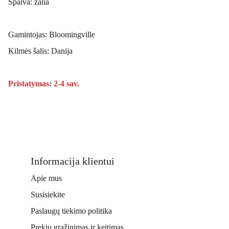
Spalva: žalia
Gamintojas: Bloomingville
Kilmės šalis: Danija
Pristatymas: 2-4 sav.
Informacija klientui
Apie mus
Susisiekite
Paslaugų tiekimo politika
Prekių grąžinimas ir keitimas