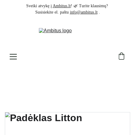
Sveiki atvykę į 
Ambitus.lt
! 🌿 Turite klausimų? 
Susisiekite el. paštu 
info@ambitus.lt
 .