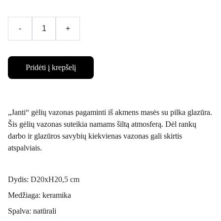
-
+
Pridėti į krepšelį
„Janti“ gėlių vazonas pagaminti iš akmens masės su pilka glazūra.
Šis gėlių vazonas suteikia namams šiltą atmosferą. Dėl rankų
darbo ir glazūros savybių kiekvienas vazonas gali skirtis
atspalviais.
Dydis:
D20xH20,5 cm
Medžiaga: keramika
Spalva: natūrali