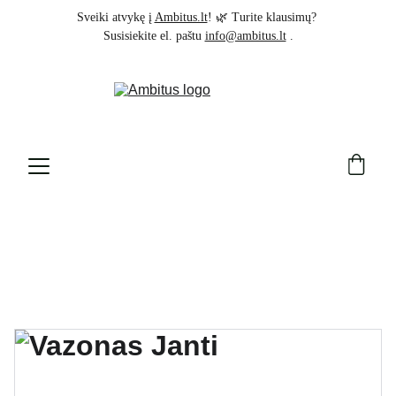
Sveiki atvykę į 
Ambitus.lt
! 🌿 Turite klausimų? 
Susisiekite el. paštu 
info@ambitus.lt
 .