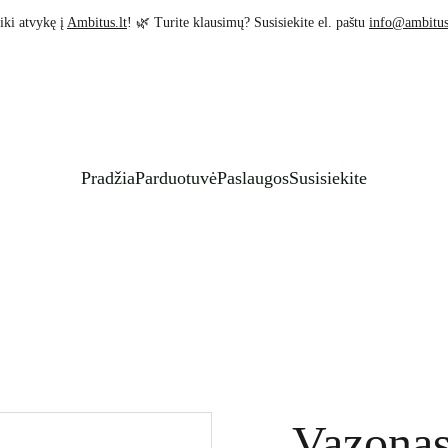
iki atvykę į 
Ambitus.lt
! 🌿 Turite klausimų? Susisiekite el. paštu 
info@ambitus
Pradžia
Parduotuvė
Paslaugos
Susisiekite
Vazona