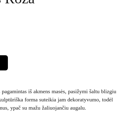
 pagamintas iš akmens masės, pasižymi šaltu blizgiu
Skulptūriška forma suteikia jam dekoratyvumo, todėl
amus, ypač su mažu žaliuojančiu augalu.