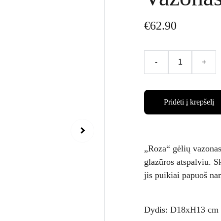
€62.90
-
+
Pridėti į krepšelį
„Roza“ gėlių vazonas
glazūros atspalviu. 
jis puikiai papuoš n
Dydis:
D18xH13 cm