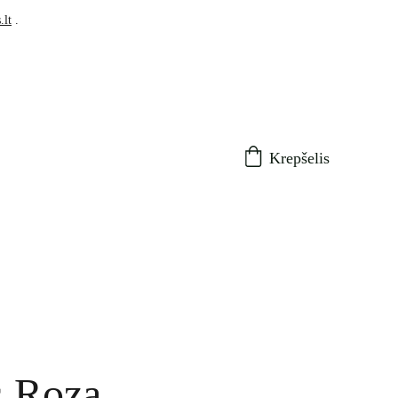
.lt
 .
Krepšelis
s Roza