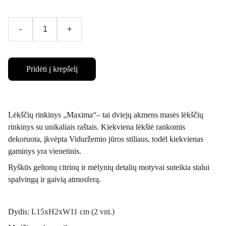
-
+
Pridėti į krepšelį
Lėkščių rinkinys „Maxima“– tai dviejų akmens masės lėkščių
rinkinys su unikaliais raštais. Kiekviena lėkštė rankomis
dekoruota, įkvėpta Viduržemio jūros stiliaus, todėl kiekvienas
gaminys yra vienetinis.
Ryškūs geltonų citrinų ir mėlynių detalių motyvai suteikia stalui
spalvingą ir gaivią atmosferą.
Dydis:
L15xH2xW11 cm (2 vnt.)