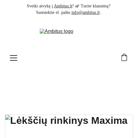
Sveiki atvykę į 
Ambitus.lt
! 🌿 Turite klausimų? 
Susisiekite el. paštu 
info@ambitus.lt
 .