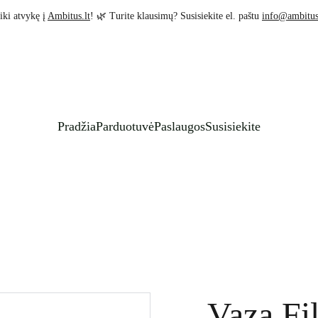
iki atvykę į 
Ambitus.lt
! 🌿 Turite klausimų? Susisiekite el. paštu 
info@ambitus
Pradžia
Parduotuvė
Paslaugos
Susisiekite
Vaza Fil