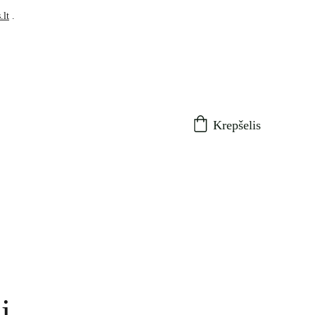
.lt
 .
Krepšelis
i