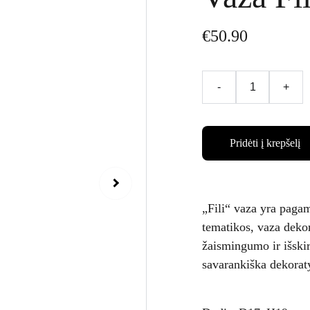
€50.90
-
+
Pridėti į krepšelį
„Fili“ vaza yra pagam
tematikos, vaza dekor
žaismingumo ir išskir
savarankiška dekoraty