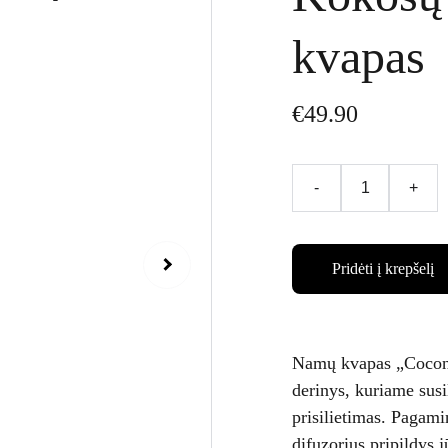
kvapas
€49.90
-
+
Pridėti į krepšelį
Namų kvapas „Coconu
derinys, kuriame susi
prisilietimas. Pagami
difuzorius pripildys