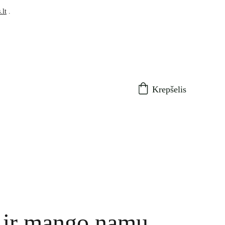
.lt
 .
Krepšelis
 ir mango namų