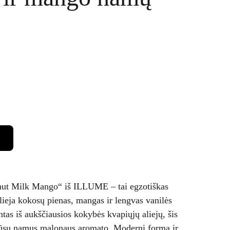
t Milk Mango“ iš ILLUME – tai egzotiškas
lieja kokosų pienas, mangas ir lengvas vanilės
ntas iš aukščiausios kokybės kvapiųjų aliejų, šis
 jūsų namus malonaus aromato. Moderni forma ir