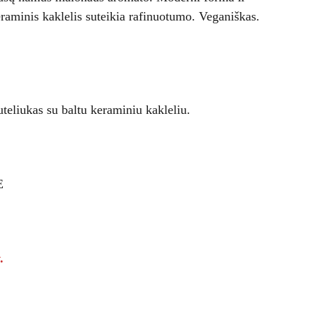
eraminis kaklelis suteikia rafinuotumo. Veganiškas.
uteliukas su baltu keraminiu kakleliu.
E
.