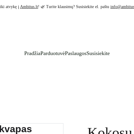
iki atvykę į 
Ambitus.lt
! 🌿 Turite klausimų? Susisiekite el. paštu 
info@ambitus
Pradžia
Parduotuvė
Paslaugos
Susisiekite
Kokosų