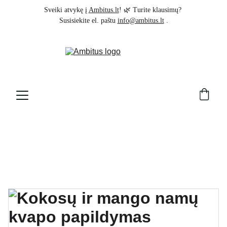
Sveiki atvykę į 
Ambitus.lt
! 🌿 Turite klausimų? 
Susisiekite el. paštu 
info@ambitus.lt
 .