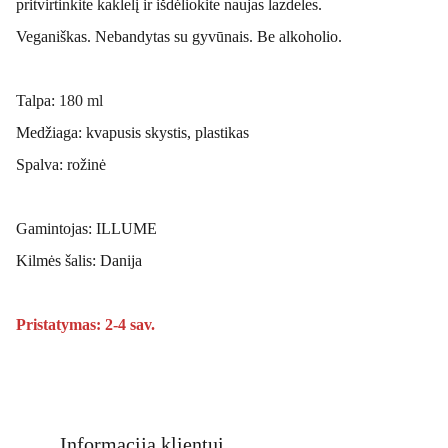
pritvirtinkite kaklelį ir išdėliokite naujas lazdeles.
Veganiškas. Nebandytas su gyvūnais. Be alkoholio.
Talpa:
180 ml
Medžiaga: kvapusis skystis, plastikas
Spalva: rožinė
Gamintojas: ILLUME
Kilmės šalis: Danija
Pristatymas: 2-4 sav.
Informacija klientui