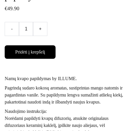
€49.90
-
+
Pridėti į krepšelį
Namų kvapo papildymas by ILLUME.
Pagrindą sudaro kokosų aromatas, sustiprintas mango natomis ir
pagardintas vanile. Su papildymu lengva sumažinti atliekų kiekį,
pakartotinai naudoti indą ir išbandyti naujus kvapus.
Naudojimo instrukcija:
Norėdami papildyti kvapų difuzorių, atsukite originalaus
difuzoriaus keraminį kaklelį, įpilkite naujo aliejaus, vėl