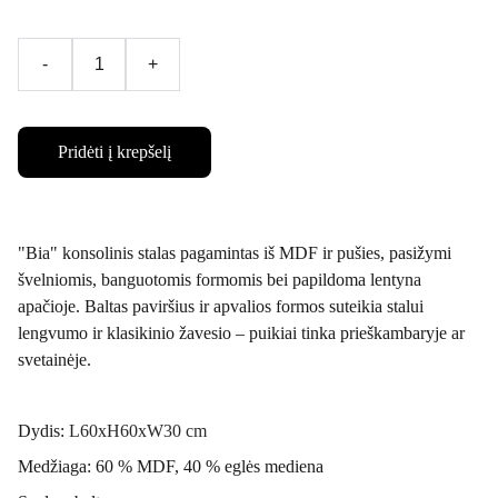
-
+
Pridėti į krepšelį
"Bia" konsolinis stalas pagamintas iš MDF ir pušies, pasižymi
švelniomis, banguotomis formomis bei papildoma lentyna
apačioje. Baltas paviršius ir apvalios formos suteikia stalui
lengvumo ir klasikinio žavesio – puikiai tinka prieškambaryje ar
svetainėje.
Dydis:
L60xH60xW30 cm
Medžiaga: 60 % MDF, 40 % eglės mediena