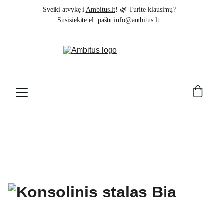
Sveiki atvykę į 
Ambitus.lt
! 🌿 Turite klausimų? 
Susisiekite el. paštu 
info@ambitus.lt
 .