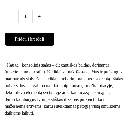
-
+
Pridėti į krepšelį
"Hauge" konsolinis stalas – elegantiškas baldas, derinantis
funkcionalumą ir stilių. Nedidelis, praktiškas stalčius ir prabangus
marmurinis stalviršis suteikia kambariui prabangos akcentą. Stalas
universalus – jį galima naudoti kaip konsolę prieškambaryje,
dekoratyvų elementą svetainėje arba kaip mažą rašomąjį stalą
darbo kambaryje. Kompaktiškas dizainas puikiai tinka ir
mažesnėms erdvėms, kartu suteikdamas patogią vietą smulkiems
daiktams laikyti.