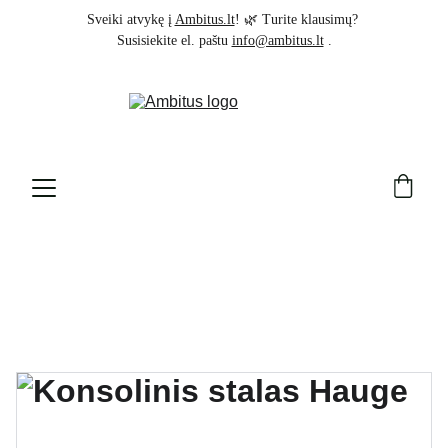
Sveiki atvykę į 
Ambitus.lt
! 🌿 Turite klausimų? 
Susisiekite el. paštu 
info@ambitus.lt
 .