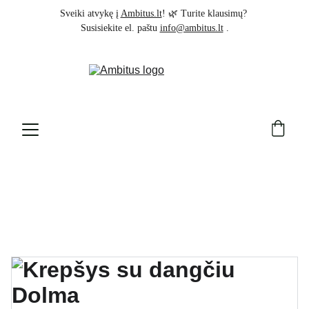
Sveiki atvykę į 
Ambitus.lt
! 🌿 Turite klausimų? 
Susisiekite el. paštu 
info@ambitus.lt
 .