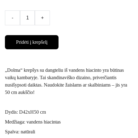
-
+
Pridėti į krepšelį
„Dolma“ krepšys su dangteliu iš vandens hiacinto yra būtinas
vaikų kambaryje. Tai skandinaviško dizaino, priverčiantis
nusišypsoti daiktas. Naudokite žaislams ar skalbiniams – jis yra
50 cm aukščio!
Dydis:
D42xH50 cm
Medžiaga: vandens hiacintas
Spalva: natūrali