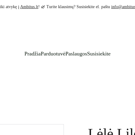
iki atvykę į 
Ambitus.lt
! 🌿 Turite klausimų? Susisiekite el. paštu 
info@ambitus
Pradžia
Parduotuvė
Paslaugos
Susisiekite
Lėlė Lil