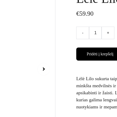
€59.90
-
+
Pridėti į krepšelį
Lėlė Lilo sukurta tai
minkšta medvilnės ir
apsikabinti ir žaisti.
kurias galima lengvai 
nuotykiams ir mepa