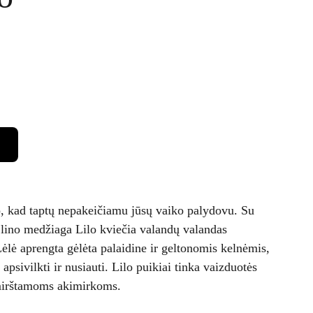
p, kad taptų nepakeičiamu jūsų vaiko palydovu. Su
 lino medžiaga Lilo kviečia valandų valandas
 Lėlė aprengta gėlėta palaidine ir geltonomis kelnėmis,
apsivilkti ir nusiauti. Lilo puikiai tinka vaizduotės
mirštamoms akimirkoms.