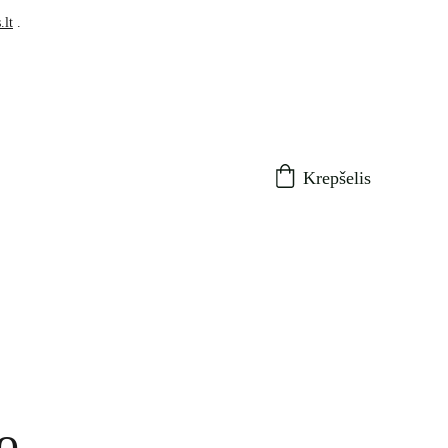
.lt
 .
Krepšelis
o