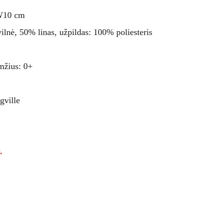
W10 cm
nė, 50% linas, užpildas: 100% poliesteris
žius: 0+
gville
.