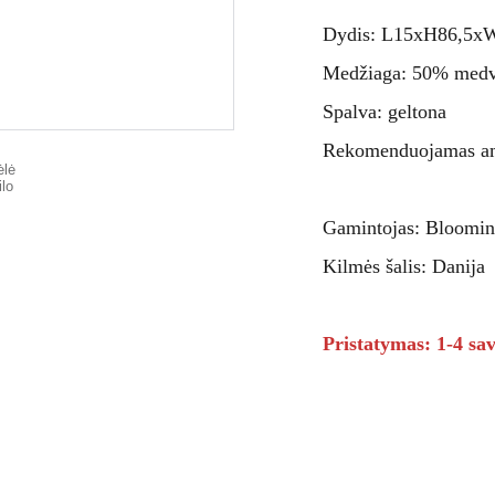
Dydis: L15xH86,5x
Medžiaga: 50% medvil
Spalva: geltona
Rekomenduojamas am
Gamintojas: Bloomin
Kilmės šalis: Danija
Pristatymas: 1-4 sav