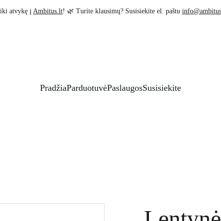
iki atvykę į 
Ambitus.lt
! 🌿 Turite klausimų? Susisiekite el. paštu 
info@ambitus
Pradžia
Parduotuvė
Paslaugos
Susisiekite
Lentynė