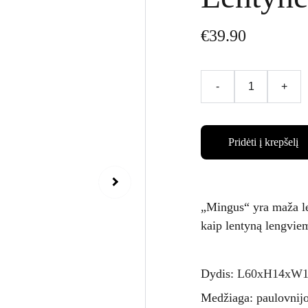
€39.90
-
+
Pridėti į krepšelį
„Mingus“ yra maža le
kaip lentyną lengviem
Dydis:
L60xH14xW1
Medžiaga: paulovnij