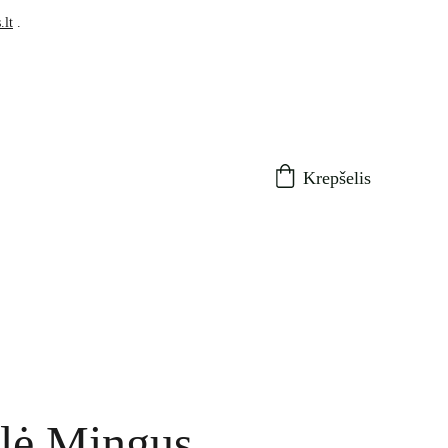
.lt
 .
Krepšelis
lė Mingus