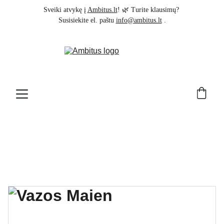
Sveiki atvykę į 
Ambitus.lt
! 🌿 Turite klausimų? 
Susisiekite el. paštu 
info@ambitus.lt
 .