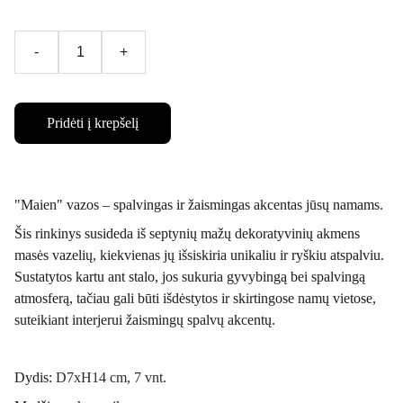
-
+
Pridėti į krepšelį
"Maien" vazos – spalvingas ir žaismingas akcentas jūsų namams.
Šis rinkinys susideda iš septynių mažų dekoratyvinių akmens
masės vazelių, kiekvienas jų išsiskiria unikaliu ir ryškiu atspalviu.
Sustatytos kartu ant stalo, jos sukuria gyvybingą bei spalvingą
atmosferą, tačiau gali būti išdėstytos ir skirtingose namų vietose,
suteikiant interjerui žaismingų spalvų akcentų.
Dydis:
D7xH14 cm, 7 vnt.