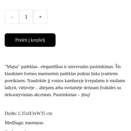
-
+
Pridėti į krepšelį
"Majsa" padėklas– elegantiškas ir universalus pasirinkimas. Šis
klasikinės formos marmurinis padėklas puikiai tinka įvairiems
poreikiams. Naudokite jį vonios kambaryje kvepalams ir muilams
laikyti, virtuvėje – aliejams arba svetainėje derinant žvakides su
dekoratyviniais akcentais. Pasirinkimas – jūsų!
Dydis:
L35xH3xW35 cm
Medžiaga: marmuras