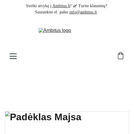
Sveiki atvykę į 
Ambitus.lt
! 🌿 Turite klausimų? 
Susisiekite el. paštu 
info@ambitus.lt
 .