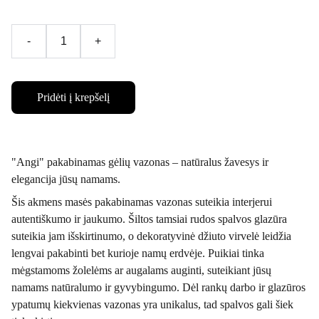
-
+
Pridėti į krepšelį
"Angi" pakabinamas gėlių vazonas – natūralus žavesys ir
elegancija jūsų namams.
Šis akmens masės pakabinamas vazonas suteikia interjerui
autentiškumo ir jaukumo. Šiltos tamsiai rudos spalvos glazūra
suteikia jam išskirtinumo, o dekoratyvinė džiuto virvelė leidžia
lengvai pakabinti bet kurioje namų erdvėje. Puikiai tinka
mėgstamoms žolelėms ar augalams auginti, suteikiant jūsų
namams natūralumo ir gyvybingumo. Dėl rankų darbo ir glazūros
ypatumų kiekvienas vazonas yra unikalus, tad spalvos gali šiek