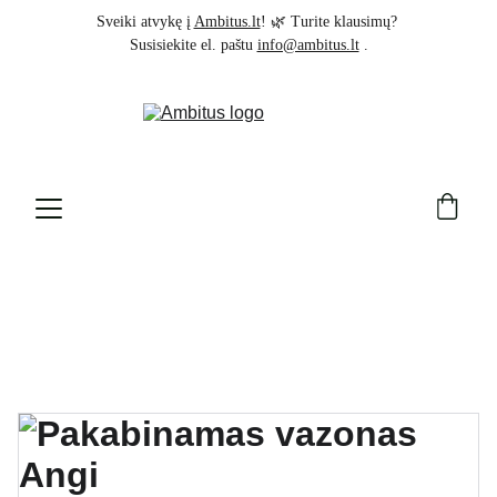
Sveiki atvykę į 
Ambitus.lt
! 🌿 Turite klausimų? 
Susisiekite el. paštu 
info@ambitus.lt
 .