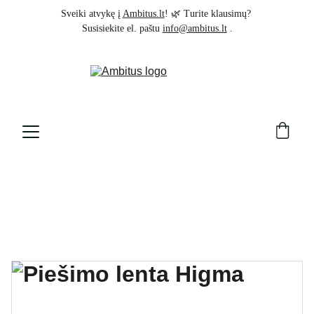
Sveiki atvykę į 
Ambitus.lt
! 🌿 Turite klausimų? 
Susisiekite el. paštu 
info@ambitus.lt
 .