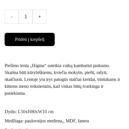
-
+
Pridėti į krepšelį
Piešimo lenta „Higma“ suteikia vaikų kambariui jaukumo.
Skatina būti kūrybiškiems, kviečia mokytis, piešti, rašyti,
skaičiuoti. Lentoje yra trys patogūs stalčiai kreidai, trintukams ir
kitiems meno reikmenims, kad viskas būtų tvarkinga ir
pasiekiama.
Dydis:
L50xH80xW10 cm
Medžiaga: paulovnijos mediena,, MDF, fanera