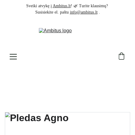
Sveiki atvykę į 
Ambitus.lt
! 🌿 Turite klausimų? 
Susisiekite el. paštu 
info@ambitus.lt
 .