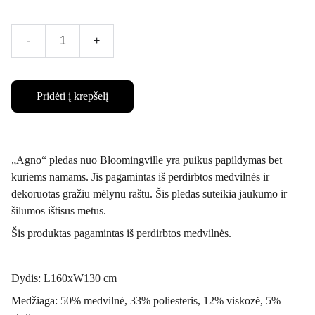
-
+
Pridėti į krepšelį
„Agno“ pledas nuo Bloomingville yra puikus papildymas bet
kuriems namams. Jis pagamintas iš perdirbtos medvilnės ir
dekoruotas gražiu mėlynu raštu. Šis pledas suteikia jaukumo ir
šilumos ištisus metus.
Šis produktas pagamintas iš perdirbtos medvilnės.
Dydis:
L160xW130 cm
Medžiaga: 50% medvilnė, 33% poliesteris, 12% viskozė, 5%