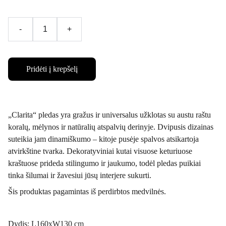
-
+
Pridėti į krepšelį
„Clarita“ pledas yra gražus ir universalus užklotas su austu raštu
koralų, mėlynos ir natūralių atspalvių derinyje. Dvipusis dizainas
suteikia jam dinamiškumo – kitoje pusėje spalvos atsikartoja
atvirkštine tvarka. Dekoratyviniai kutai visuose keturiuose
kraštuose prideda stilingumo ir jaukumo, todėl pledas puikiai
tinka šilumai ir žavesiui jūsų interjere sukurti.
Šis produktas pagamintas iš perdirbtos medvilnės.
Dydis:
L160xW130 cm