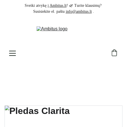
Sveiki atvykę į 
Ambitus.lt
! 🌿 Turite klausimų? 
Susisiekite el. paštu 
info@ambitus.lt
 .