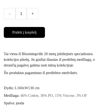
-
+
Pridėti į krepšelį
Tai viena iš Bloomingville 20 metų jubiliejinės specialiosios
kolekcijos pliedų. Jis gražiai išaustas iš perdirbtų medžiagų, o
derančią pagalvę galima rasti mūsų kolekcijoje.
Šis produktas pagamintas iš perdirbtos medvilnės.
Dydis:
L160xW130 cm
Medžiaga:
46% Cotton, 36% PO, 15% Viscose, 3% OF
Spalva: juoda