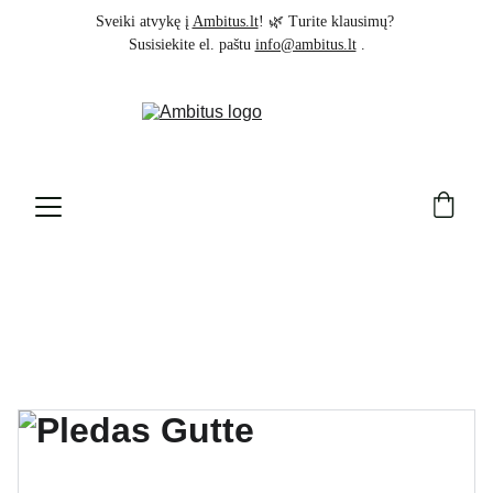
Sveiki atvykę į 
Ambitus.lt
! 🌿 Turite klausimų? 
Susisiekite el. paštu 
info@ambitus.lt
 .