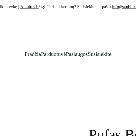
iki atvykę į 
Ambitus.lt
! 🌿 Turite klausimų? Susisiekite el. paštu 
info@ambitus
Pradžia
Parduotuvė
Paslaugos
Susisiekite
Pufas Be