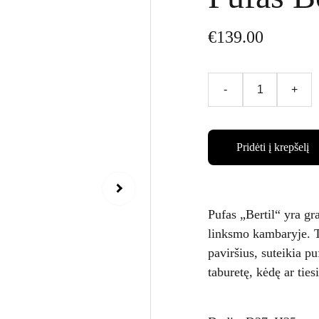
€139.00
-
+
Pridėti į krepšelį
Pufas „Bertil“ yra gr
linksmo kambaryje. Te
paviršius, suteikia 
taburetę, kėdę ar tie