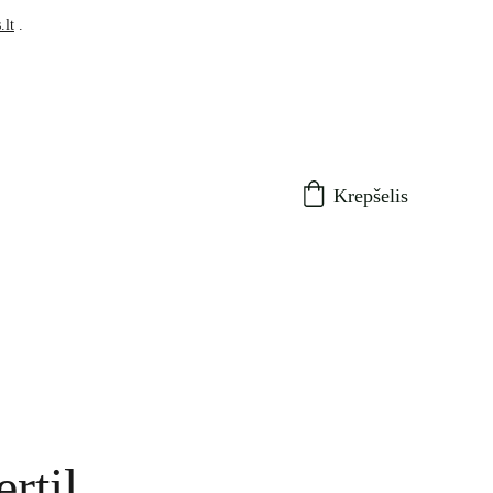
.lt
 .
Krepšelis
rtil