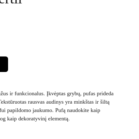
ažus ir funkcionalus. Įkvėptas grybų, pufas prideda
kstūruotas rausvas audinys yra minkštas ir šiltą
pufui papildomo jaukumo. Pufą naudokite kaip
siog kaip dekoratyvinį elementą.