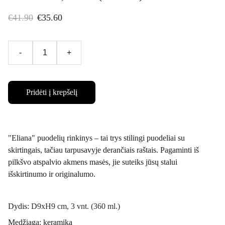
€41.90
€35.60
-
+
Pridėti į krepšelį
"Eliana" puodelių rinkinys – tai trys stilingi puodeliai su
skirtingais, tačiau tarpusavyje derančiais raštais. Pagaminti iš
pilkšvo atspalvio akmens masės, jie suteiks jūsų stalui
išskirtinumo ir originalumo.
Dydis:
D9xH9 cm, 3 vnt. (360 ml.)
Medžiaga: keramika