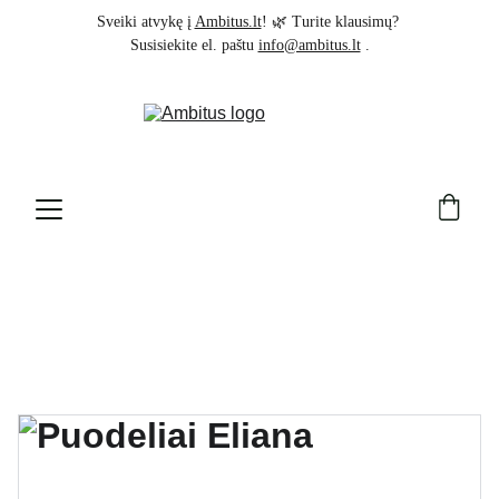
Sveiki atvykę į 
Ambitus.lt
! 🌿 Turite klausimų? 
Susisiekite el. paštu 
info@ambitus.lt
 .