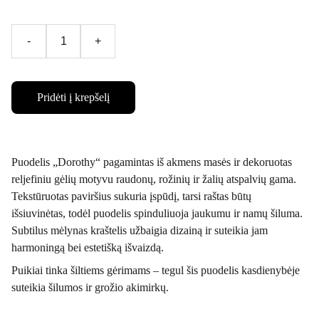
-
+
Pridėti į krepšelį
Puodelis „Dorothy“ pagamintas iš akmens masės ir dekoruotas
reljefiniu gėlių motyvu raudonų, rožinių ir žalių atspalvių gama.
Tekstūruotas paviršius sukuria įspūdį, tarsi raštas būtų
išsiuvinėtas, todėl puodelis spinduliuoja jaukumu ir namų šiluma.
Subtilus mėlynas kraštelis užbaigia dizainą ir suteikia jam
harmoningą bei estetišką išvaizdą.
Puikiai tinka šiltiems gėrimams – tegul šis puodelis kasdienybėje
suteikia šilumos ir grožio akimirkų.