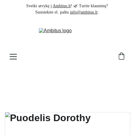
Sveiki atvykę į 
Ambitus.lt
! 🌿 Turite klausimų? 
Susisiekite el. paštu 
info@ambitus.lt
 .