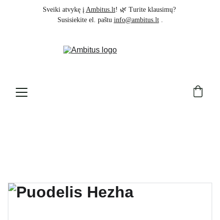
Sveiki atvykę į 
Ambitus.lt
! 🌿 Turite klausimų? 
Susisiekite el. paštu 
info@ambitus.lt
 .