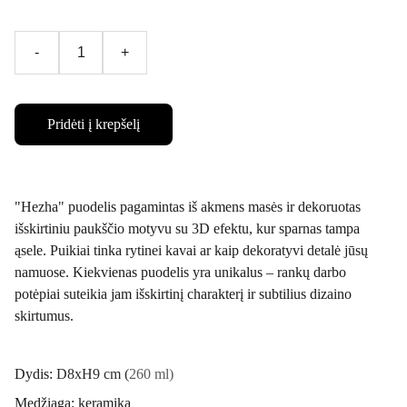
-
+
Pridėti į krepšelį
"Hezha" puodelis pagamintas iš akmens masės ir dekoruotas
išskirtiniu paukščio motyvu su 3D efektu, kur sparnas tampa
ąsele. Puikiai tinka rytinei kavai ar kaip dekoratyvi detalė jūsų
namuose. Kiekvienas puodelis yra unikalus – rankų darbo
potėpiai suteikia jam išskirtinį charakterį ir subtilius dizaino
skirtumus.
Dydis:
D8xH9 cm (
260 ml)
Medžiaga: keramika