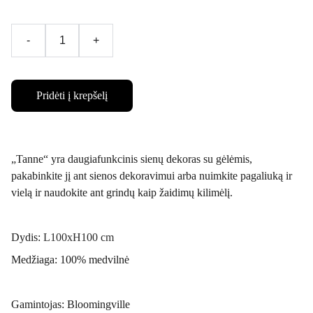
-
+
Pridėti į krepšelį
„Tanne“ yra daugiafunkcinis sienų dekoras su gėlėmis,
pakabinkite jį ant sienos dekoravimui arba nuimkite pagaliuką ir
vielą ir naudokite ant grindų kaip žaidimų kilimėlį.
Dydis:
L100xH100 cm
Medžiaga: 100% medvilnė
Gamintojas: Bloomingville