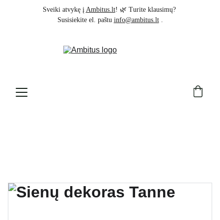
Sveiki atvykę į 
Ambitus.lt
! 🌿 Turite klausimų? 
Susisiekite el. paštu 
info@ambitus.lt
 .