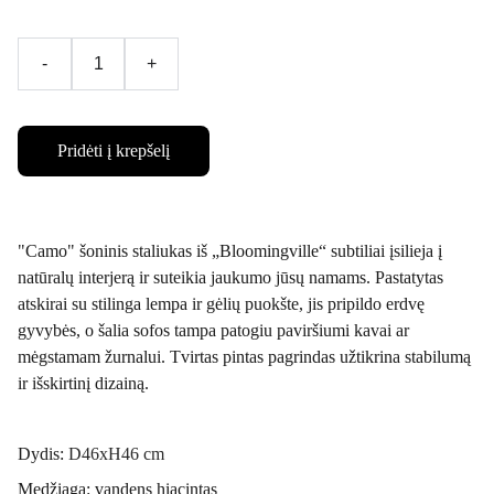
-
+
Pridėti į krepšelį
"Camo" šoninis staliukas iš „Bloomingville“ subtiliai įsilieja į
natūralų interjerą ir suteikia jaukumo jūsų namams. Pastatytas
atskirai su stilinga lempa ir gėlių puokšte, jis pripildo erdvę
gyvybės, o šalia sofos tampa patogiu paviršiumi kavai ar
mėgstamam žurnalui. Tvirtas pintas pagrindas užtikrina stabilumą
ir išskirtinį dizainą.
Dydis:
D46xH46 cm
Medžiaga: vandens hiacintas