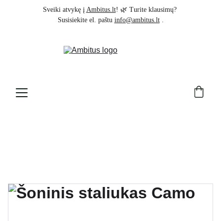
Sveiki atvykę į 
Ambitus.lt
! 🌿 Turite klausimų? 
Susisiekite el. paštu 
info@ambitus.lt
 .