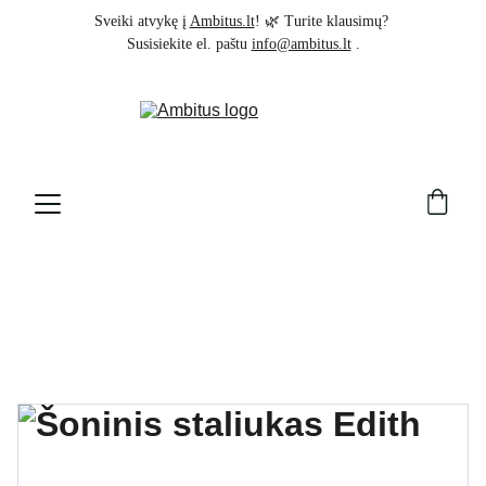
Sveiki atvykę į 
Ambitus.lt
! 🌿 Turite klausimų? 
Susisiekite el. paštu 
info@ambitus.lt
 .