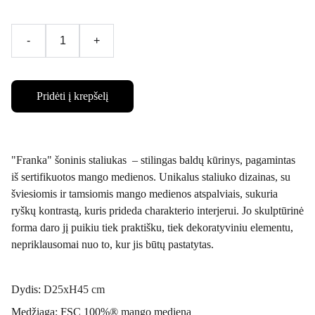
-
+
Pridėti į krepšelį
"Franka" šoninis staliukas – stilingas baldų kūrinys, pagamintas
iš sertifikuotos mango medienos. Unikalus staliuko dizainas, su
šviesiomis ir tamsiomis mango medienos atspalviais, sukuria
ryškų kontrastą, kuris prideda charakterio interjerui. Jo skulptūrinė
forma daro jį puikiu tiek praktišku, tiek dekoratyviniu elementu,
nepriklausomai nuo to, kur jis būtų pastatytas.
Dydis:
D25xH45 cm
Medžiaga: FSC 100%® mango mediena