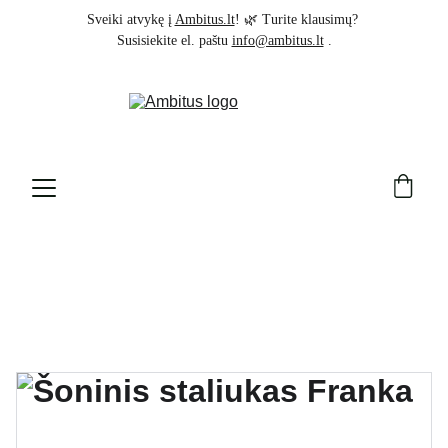
Sveiki atvykę į 
Ambitus.lt
! 🌿 Turite klausimų? 
Susisiekite el. paštu 
info@ambitus.lt
 .