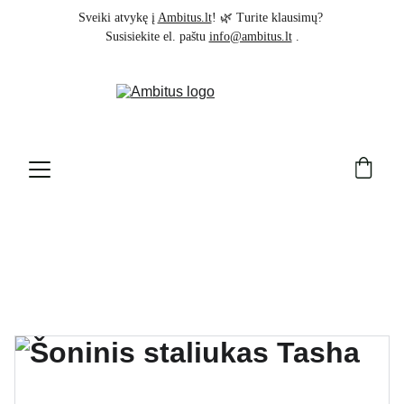
Sveiki atvykę į 
Ambitus.lt
! 🌿 Turite klausimų? 
Susisiekite el. paštu 
info@ambitus.lt
 .