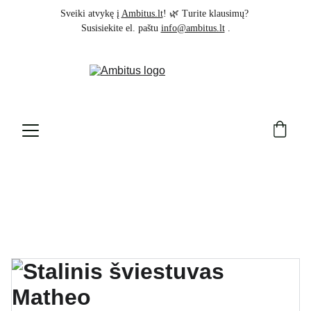
Sveiki atvykę į 
Ambitus.lt
! 🌿 Turite klausimų? 
Susisiekite el. paštu 
info@ambitus.lt
 .