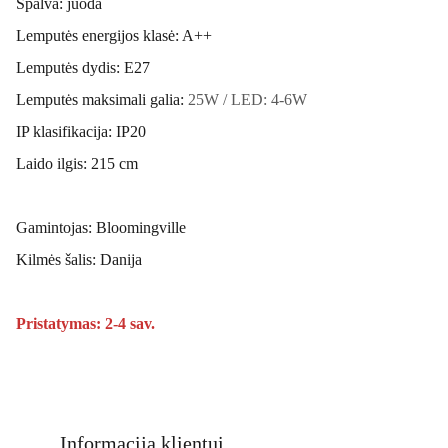
Spalva: juoda
Lemputės energijos klasė: A++
Lemputės dydis: E27
Lemputės maksimali galia:
25W / LED: 4-6W
IP klasifikacija: IP20
Laido ilgis: 215 cm
Gamintojas: Bloomingville
Kilmės šalis: Danija
Pristatymas: 2-4 sav.
Informacija klientui