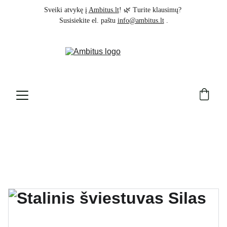
Sveiki atvykę į 
Ambitus.lt
! 🌿 Turite klausimų? 
Susisiekite el. paštu 
info@ambitus.lt
 .