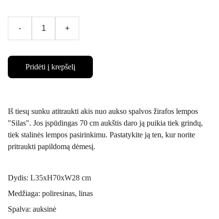
-
+
Pridėti į krepšelį
Iš tiesų sunku atitraukti akis nuo aukso spalvos žirafos lempos
"Silas". Jos įspūdingas 70 cm aukštis daro ją puikia tiek grindų,
tiek stalinės lempos pasirinkimu. Pastatykite ją ten, kur norite
pritraukti papildomą dėmesį.
Dydis:
L35xH70xW28 cm
Medžiaga: poliresinas, linas
Spalva: auksinė