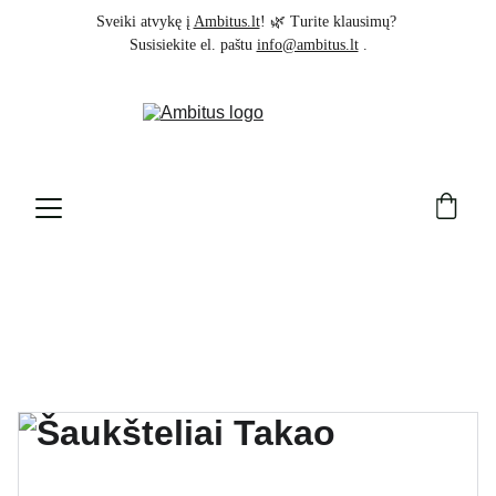
Sveiki atvykę į 
Ambitus.lt
! 🌿 Turite klausimų? 
Susisiekite el. paštu 
info@ambitus.lt
 .