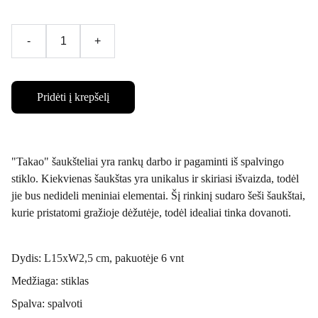
-
+
Pridėti į krepšelį
"Takao" šaukšteliai yra rankų darbo ir pagaminti iš spalvingo
stiklo. Kiekvienas šaukštas yra unikalus ir skiriasi išvaizda, todėl
jie bus nedideli meniniai elementai. Šį rinkinį sudaro šeši šaukštai,
kurie pristatomi gražioje dėžutėje, todėl idealiai tinka dovanoti.
Dydis:
L15xW2,5 cm
, pakuotėje 6 vnt
Medžiaga: stiklas
Spalva: spalvoti