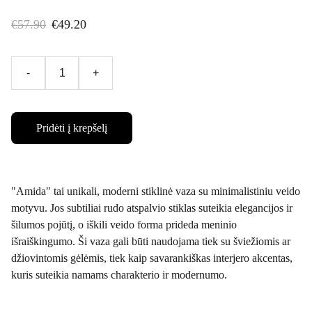
€57.90
€49.20
-
+
Pridėti į krepšelį
"Amida" tai unikali, moderni stiklinė vaza su minimalistiniu veido
motyvu. Jos subtiliai rudo atspalvio stiklas suteikia elegancijos ir
šilumos pojūtį, o iškili veido forma prideda meninio
išraiškingumo. Ši vaza gali būti naudojama tiek su šviežiomis ar
džiovintomis gėlėmis, tiek kaip savarankiškas interjero akcentas,
kuris suteikia namams charakterio ir modernumo.