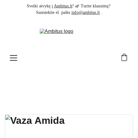
Sveiki atvykę į 
Ambitus.lt
! 🌿 Turite klausimų? 
Susisiekite el. paštu 
info@ambitus.lt
 .