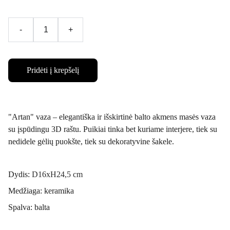
-
+
Pridėti į krepšelį
"Artan" vaza – elegantiška ir išskirtinė balto akmens masės vaza
su įspūdingu 3D raštu. Puikiai tinka bet kuriame interjere, tiek su
nedidele gėlių puokšte, tiek su dekoratyvine šakele.
Dydis:
D16xH24,5 cm
Medžiaga: keramika
Spalva: balta