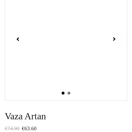
Vaza Artan
€74.90
€63.60