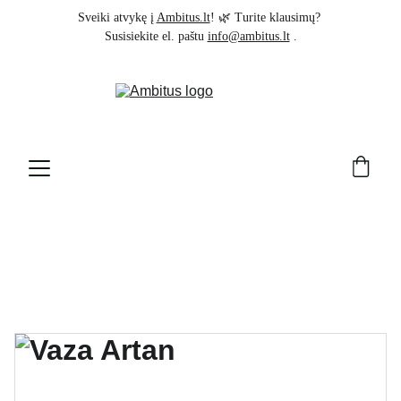
Sveiki atvykę į 
Ambitus.lt
! 🌿 Turite klausimų? 
Susisiekite el. paštu 
info@ambitus.lt
 .