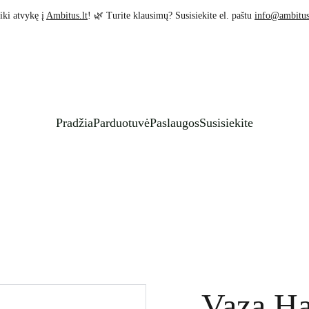
iki atvykę į 
Ambitus.lt
! 🌿 Turite klausimų? Susisiekite el. paštu 
info@ambitus
Pradžia
Parduotuvė
Paslaugos
Susisiekite
Vaza Ha