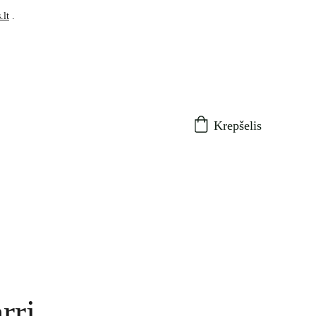
.lt
 .
Krepšelis
rri