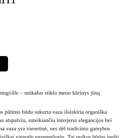
ingville – unikalus stiklo meno kūrinys jūsų
s pūtimo būdu sukurta vaza išsiskiria organiška
u atspalviu, suteikiančiu interjerui elegancijos bei
 vaza yra vienetinė, nes dėl tradicinio gamybos
isiškai vienodų egzempliorių. Tai puikus būdas įnešti