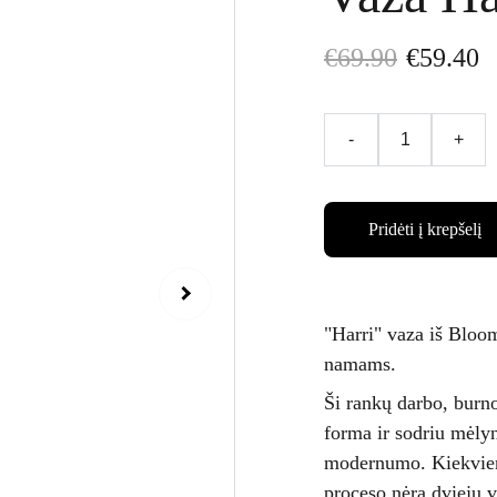
€69.90
€59.40
-
+
Pridėti į krepšelį
"Harri" vaza iš Bloom
namams.
Ši rankų darbo, burno
forma ir sodriu mėlyn
modernumo. Kiekviena
proceso nėra dviejų v