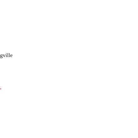
gville
.