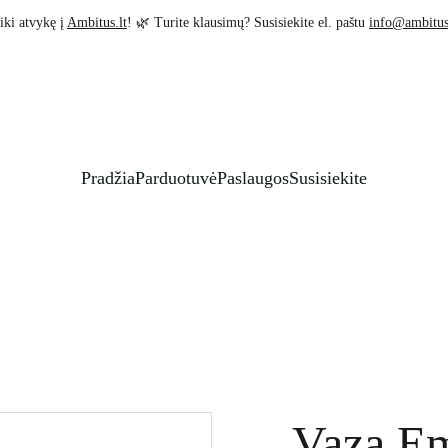
iki atvykę į 
Ambitus.lt
! 🌿 Turite klausimų? Susisiekite el. paštu 
info@ambitus
Pradžia
Parduotuvė
Paslaugos
Susisiekite
Vaza E