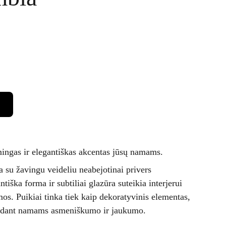
ingas ir elegantiškas akcentas jūsų namams.
 su žavingu veideliu neabejotinai privers
ntiška forma ir subtiliai glazūra suteikia interjerui
mos. Puikiai tinka tiek kaip dekoratyvinis elementas,
idedant namams asmeniškumo ir jaukumo.