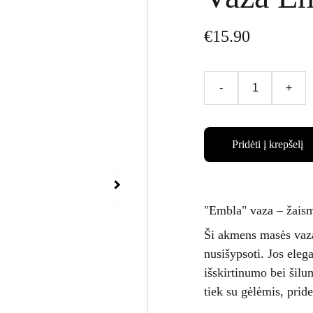
€15.90
-
+
Pridėti į krepšelį
"Embla" vaza – žaism
Ši akmens masės vaza
nusišypsoti. Jos elega
išskirtinumo bei šilu
tiek su gėlėmis, pr