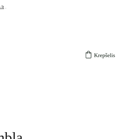
.lt
 .
Krepšelis
mbla