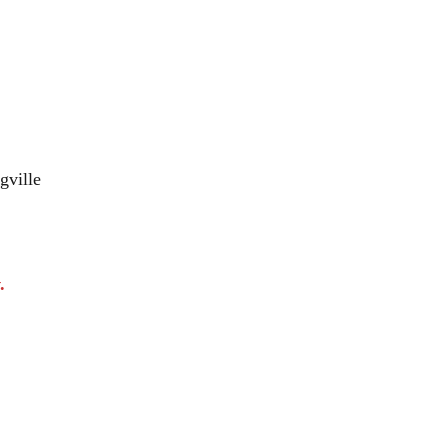
gville
.