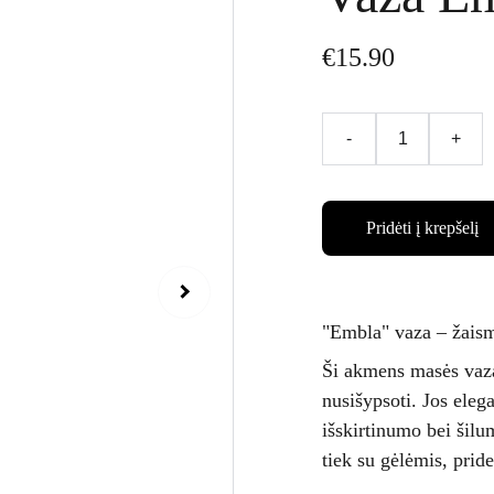
€15.90
-
+
Pridėti į krepšelį
"Embla" vaza – žaism
Ši akmens masės vaza
nusišypsoti. Jos elega
išskirtinumo bei šilu
tiek su gėlėmis, pr