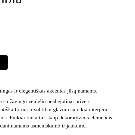
ingas ir elegantiškas akcentas jūsų namams.
 su žavingu veideliu neabejotinai privers
ntiška forma ir subtiliai glazūra suteikia interjerui
mos. Puikiai tinka tiek kaip dekoratyvinis elementas,
idedant namams asmeniškumo ir jaukumo.