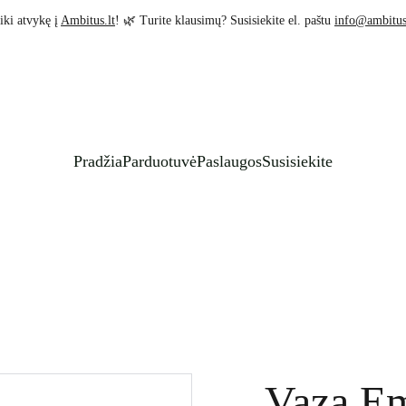
iki atvykę į 
Ambitus.lt
! 🌿 Turite klausimų? Susisiekite el. paštu 
info@ambitus
Pradžia
Parduotuvė
Paslaugos
Susisiekite
Vaza E