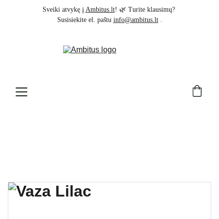
Sveiki atvykę į 
Ambitus.lt
! 🌿 Turite klausimų? 
Susisiekite el. paštu 
info@ambitus.lt
 .