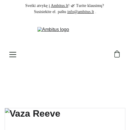
Sveiki atvykę į 
Ambitus.lt
! 🌿 Turite klausimų? 
Susisiekite el. paštu 
info@ambitus.lt
 .