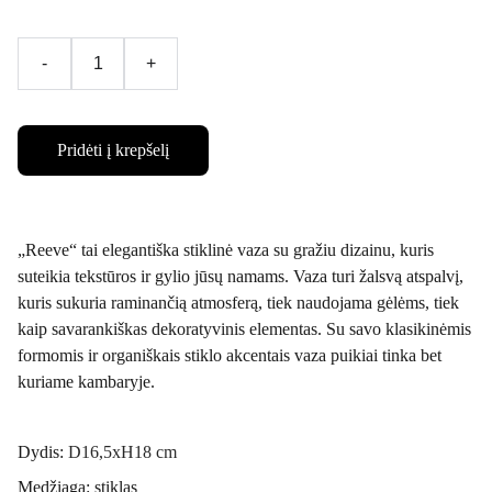
-
+
Pridėti į krepšelį
„Reeve“ tai elegantiška stiklinė vaza su gražiu dizainu, kuris
suteikia tekstūros ir gylio jūsų namams. Vaza turi žalsvą atspalvį,
kuris sukuria raminančią atmosferą, tiek naudojama gėlėms, tiek
kaip savarankiškas dekoratyvinis elementas. Su savo klasikinėmis
formomis ir organiškais stiklo akcentais vaza puikiai tinka bet
kuriame kambaryje.
Dydis:
D16,5xH18 cm
Medžiaga: stiklas