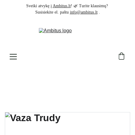
Sveiki atvykę į 
Ambitus.lt
! 🌿 Turite klausimų? 
Susisiekite el. paštu 
info@ambitus.lt
 .