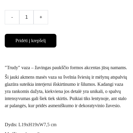
-
+
Pridėti į krepšelį
"Trudy" vaza – žavingas paukščio formos akcentas jūsų namams.
Ši jauki akmens masės vaza su švelnia šviesių ir mėlynų atspalvių
glazūra suteikia interjerui išskirtinumo ir šilumos. Kadangi vaza
yra rankomis dažyta, kiekviena jos detalė yra unikali, o spalvų
intensyvumas gali šiek tiek skirtis. Puikiai tiks lentynoje, ant stalo
ar palangės, kur pridės asmeniškumo ir dekoratyvinio žavesio.
Dydis:
L19xH19xW7,5 cm