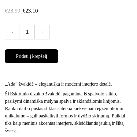
€28.90
€23.10
-
+
Pridėti į krepšelį
„Ada“ žvakidė – elegantiška ir moderni interjero detalė.
Ši išskirtinio dizaino žvakidė, pagaminta iš spalvoto stiklo,
pasižymi dinamiška mėlyna spalva ir sklandžiomis linijomis.
Rankų darbo pūstas stiklas suteikia kiekvienam egzemplioriui
unikalumo – gali pasitaikyti formos ir dydžio skirtumų. Puikiai
tiks kaip meninis akcentas interjere, skleidžiantis jaukią ir šiltą
šviesą.