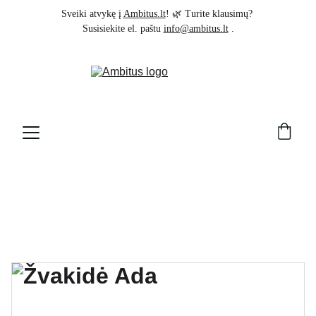
Sveiki atvykę į 
Ambitus.lt
! 🌿 Turite klausimų? 
Susisiekite el. paštu 
info@ambitus.lt
 .