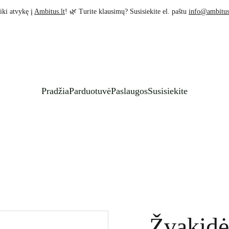
iki atvykę į 
Ambitus.lt
! 🌿 Turite klausimų? Susisiekite el. paštu 
info@ambitus
Pradžia
Parduotuvė
Paslaugos
Susisiekite
Žvakid