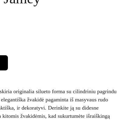
kiria originalia silueto forma su cilindriniu pagrindu
r elegantiška žvakidė pagaminta iš masyvaus rudo
raktiška, ir dekoratyvi. Derinkite ją su didesne
 kitomis žvakidėmis, kad sukurtumėte išraiškingą