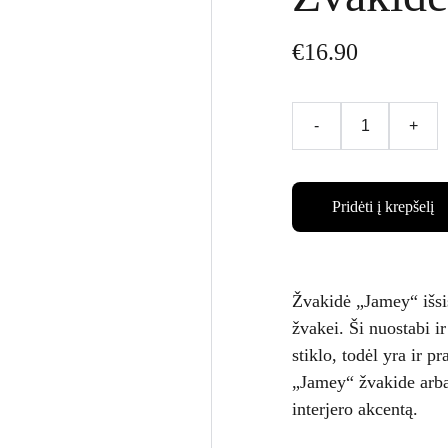
€16.90
-
+
Pridėti į krepšelį
Žvakidė „Jamey“ išsis
žvakei. Ši nuostabi i
stiklo, todėl yra ir p
„Jamey“ žvakide arba
interjero akcentą.