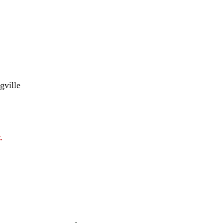
gville
.