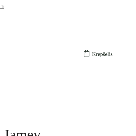
.lt
 .
Krepšelis
ė Jamey