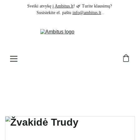
Sveiki atvykę į 
Ambitus.lt
! 🌿 Turite klausimų? 
Susisiekite el. paštu 
info@ambitus.lt
 .