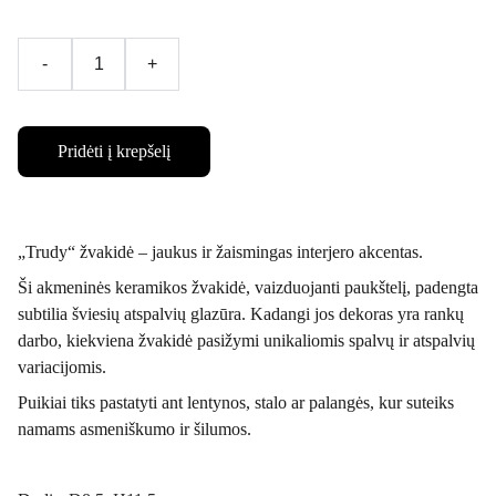
-
+
Pridėti į krepšelį
„Trudy“ žvakidė – jaukus ir žaismingas interjero akcentas.
Ši akmeninės keramikos žvakidė, vaizduojanti paukštelį, padengta
subtilia šviesių atspalvių glazūra. Kadangi jos dekoras yra rankų
darbo, kiekviena žvakidė pasižymi unikaliomis spalvų ir atspalvių
variacijomis.
Puikiai tiks pastatyti ant lentynos, stalo ar palangės, kur suteiks
namams asmeniškumo ir šilumos.